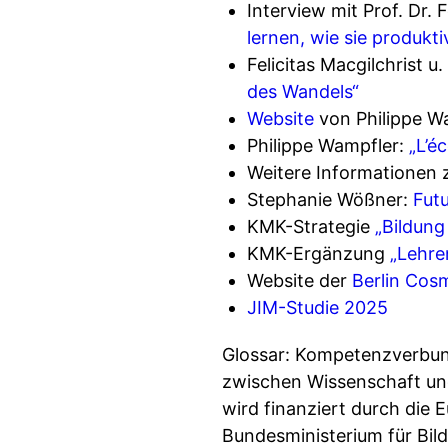
Interview mit Prof. Dr. 
lernen, wie sie produk
Felicitas Macgilchrist u.
des Wandels“
Website
von Philippe W
Philippe Wampfler:
„L’é
Weitere Informationen
Stephanie Wößner:
Futu
KMK-Strategie
„Bildung 
KMK-Ergänzung
„Lehre
Website der
Berlin Cos
JIM-Studie 2025
Glossar: Kompetenzverbund
zwischen Wissenschaft und 
wird finanziert durch die
Bundesministerium für Bil