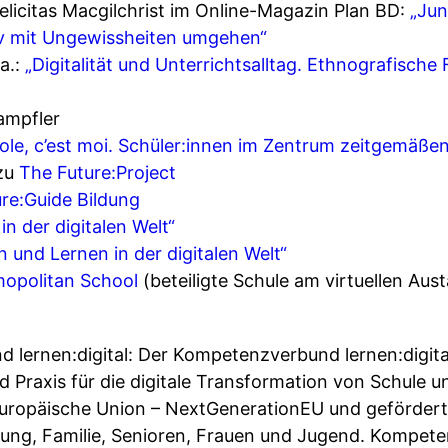
Felicitas Macgilchrist im Online-Magazin Plan BD:
„Jun
tiv mit Ungewissheiten umgehen“
 a.:
„Digitalität und Unterrichtsalltag. Ethnografische
ampfler
cole, c’est moi. Schüler:innen im Zentrum zeitgemäßen
 zu
The Future:Project
re:Guide Bildung
in der digitalen Welt“
n und Lernen in der digitalen Welt“
mopolitan School
(beteiligte Schule am virtuellen Aus
 lernen:digital: Der Kompetenzverbund lernen:digital
Praxis für die digitale Transformation von Schule u
 Europäische Union – NextGenerationEU und geförder
dung, Familie, Senioren, Frauen und Jugend. Kompet